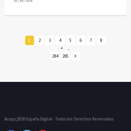
03 / 08 / 2026
1
2
3
4
5
6
7
8
...
284
285
&copy;2020 España Digital - Todos los Derechos Reservados