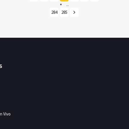
...
284
285
S
n Vivo