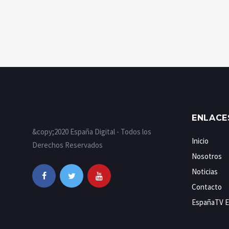
ENLACE
&copy;2020 España Digital - Todos los
Inicio
Derechos Reservados
Nosotros
Noticias
Contacto
EspañaTV E