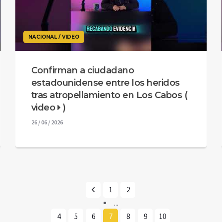
NACIONAL / VIDEO
Confirman a ciudadano
estadounidense entre los heridos
tras atropellamiento en Los Cabos (
video
)
26 / 06 / 2026
1
2
...
4
5
6
7
8
9
10