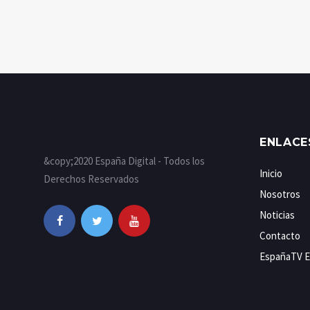
ENLACE
&copy;2020 España Digital - Todos los
Inicio
Derechos Reservados
Nosotros
Noticias
Contacto
EspañaTV E