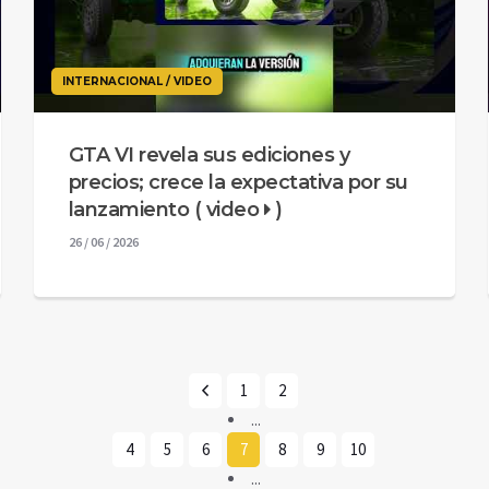
INTERNACIONAL / VIDEO
GTA VI revela sus ediciones y
precios; crece la expectativa por su
lanzamiento ( video
)
26 / 06 / 2026
1
2
...
4
5
6
7
8
9
10
...