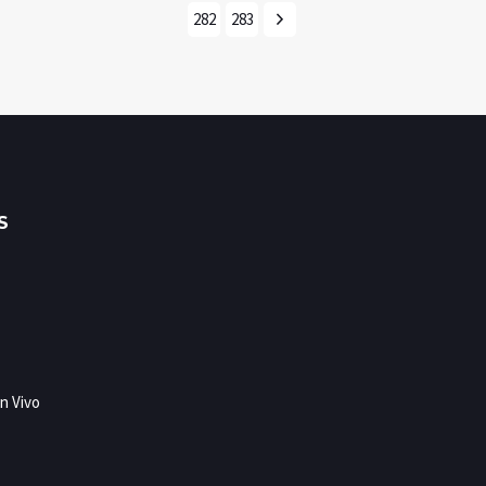
282
283
S
n Vivo