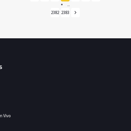
...
2382
2383
S
n Vivo