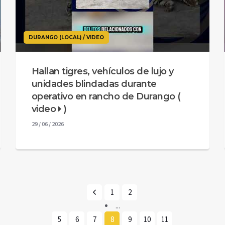
DURANGO (LOCAL) / VIDEO
Hallan tigres, vehículos de lujo y
unidades blindadas durante
operativo en rancho de Durango (
video
)
29 / 06 / 2026
1
2
...
5
6
7
8
9
10
11