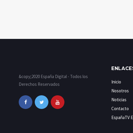
ENLACE
&copy;2020 España Digital - Todos los
Inicio
Derechos Reservados
Nosotros
Noticias
Contacto
EspañaTV E