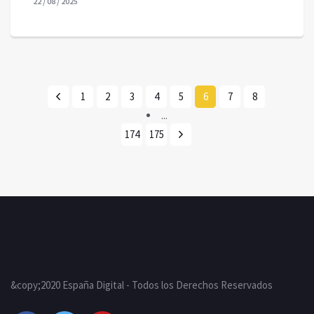
22 / 08 / 2025
1
2
3
4
5
6
7
8
...
174
175
&copy;2020 España Digital - Todos los Derechos Reservados