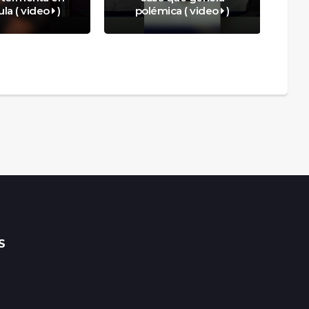
la ( video
)
polémica ( video
)
S