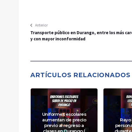
Anterior
Transporte público en Durango, entre los más car
y con mayor inconformidad
ARTÍCULOS RELACIONADOS
Uniformes escolares
Carmelo”
aumentan de precio
Rayo 
urante
previo al regreso a
persona
guridad (
clases en Durango (
durante