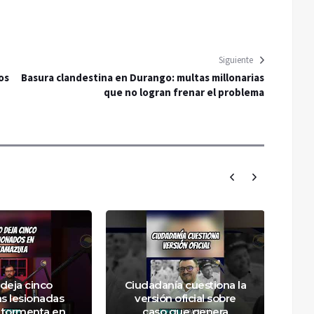
Siguiente
os
Basura clandestina en Durango: multas millonarias
que no logran frenar el problema
deja cinco
Ciudadanía cuestiona la
s lesionadas
versión oficial sobre
R
 tormenta en
caso que genera