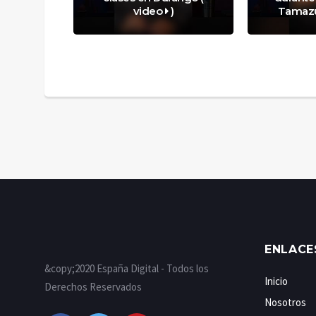
video
)
Tamazu
ENLACE
&copy;2020 España Digital - Todos los
Inicio
Derechos Reservados
Nosotros