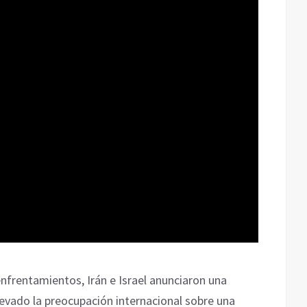
enfrentamientos, Irán e Israel anunciaron una
evado la preocupación internacional sobre una