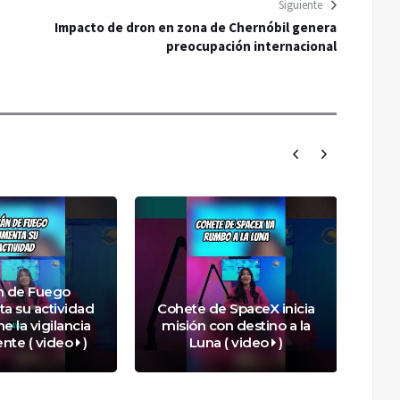
Siguiente
Impacto de dron en zona de Chernóbil genera
preocupación internacional
n de Fuego
a su actividad
Cohete de SpaceX inicia
I
e la vigilancia
misión con destino a la
ma
nte ( video
)
Luna ( video
)