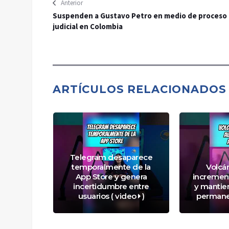
Anterior
Suspenden a Gustavo Petro en medio de proceso
judicial en Colombia
ARTÍCULOS RELACIONADOS
Telegram desaparece
temporalmente de la
Volcá
an caída
App Store y genera
increment
idad de
incertidumbre entre
y mantien
 video
)
usuarios ( video
)
permane