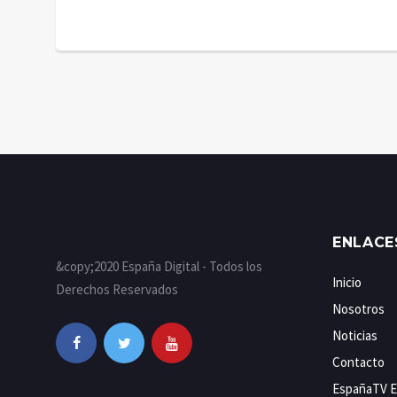
ENLACE
&copy;2020 España Digital - Todos los
Inicio
Derechos Reservados
Nosotros
Noticias
Contacto
EspañaTV E