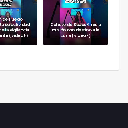
n de Fuego
a su actividad
Cohete de SpaceX inicia
I
e la vigilancia
misión con destino a la
ma
nte ( video
)
Luna ( video
)