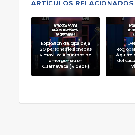
ARTÍCULOS RELACIONADOS
idos
Explosión de pipa deja
Det
cciones
20 personas lesionadas
exgober
xicano y
y moviliza a cuerpos de
Aguirre 
sector
emergencia en
del caso
video
)
Cuernavaca ( video
)
v