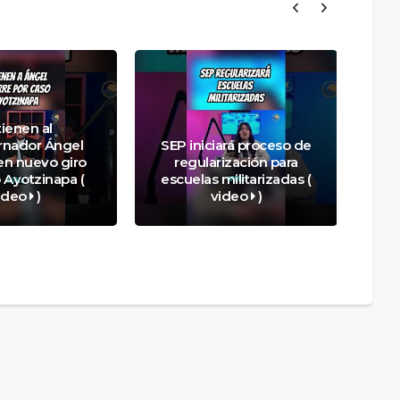
ienen al
nador Ángel
SEP iniciará proceso de
M
en nuevo giro
regularización para
ca
 Ayotzinapa (
escuelas militarizadas (
f
ideo
)
video
)