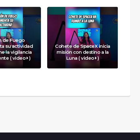
n de Fuego
a su actividad
Cohete de SpaceX inicia
I
e la vigilancia
misión con destino a la
ma
nte ( video
)
Luna ( video
)